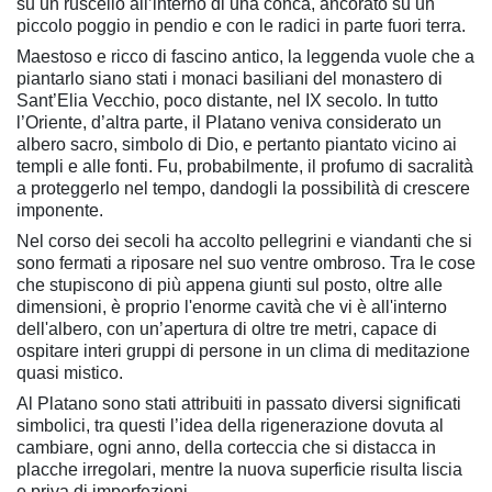
su un ruscello all’interno di una conca, ancorato su un
piccolo poggio in pendio e con le radici in parte fuori terra.
Maestoso e ricco di fascino antico, la leggenda vuole che a
piantarlo siano stati i monaci basiliani del monastero di
Sant’Elia Vecchio, poco distante, nel IX secolo. In tutto
l’Oriente, d’altra parte, il Platano veniva considerato un
albero sacro, simbolo di Dio, e pertanto piantato vicino ai
templi e alle fonti. Fu, probabilmente, il profumo di sacralità
a proteggerlo nel tempo, dandogli la possibilità di crescere
imponente.
Nel corso dei secoli ha accolto pellegrini e viandanti che si
sono fermati a riposare nel suo ventre ombroso. Tra le cose
che stupiscono di più appena giunti sul posto, oltre alle
dimensioni, è proprio l'enorme cavità che vi è all'interno
dell'albero, con un’apertura di oltre tre metri, capace di
ospitare interi gruppi di persone in un clima di meditazione
quasi mistico.
Al Platano sono stati attribuiti in passato diversi significati
simbolici, tra questi l’idea della rigenerazione dovuta al
cambiare, ogni anno, della corteccia che si distacca in
placche irregolari, mentre la nuova superficie risulta liscia
e priva di imperfezioni.