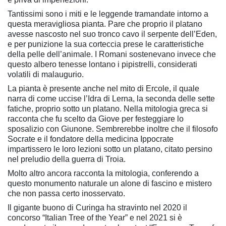
Tantissimi sono i miti e le leggende tramandate intorno a
questa meravigliosa pianta. Pare che proprio il platano
avesse nascosto nel suo tronco cavo il serpente dell’Eden,
e per punizione la sua corteccia prese le caratteristiche
della pelle dell’animale. I Romani sostenevano invece che
questo albero tenesse lontano i pipistrelli, considerati
volatili di malaugurio.
La pianta è presente anche nel mito di Ercole, il quale
narra di come uccise l’Idra di Lerna, la seconda delle sette
fatiche, proprio sotto un platano. Nella mitologia greca si
racconta che fu scelto da Giove per festeggiare lo
sposalizio con Giunone. Sembrerebbe inoltre che il filosofo
Socrate e il fondatore della medicina Ippocrate
impartissero le loro lezioni sotto un platano, citato persino
nel preludio della guerra di Troia.
Molto altro ancora racconta la mitologia, conferendo a
questo monumento naturale un alone di fascino e mistero
che non passa certo inosservato.
Il gigante buono di Curinga ha stravinto nel 2020 il
concorso “Italian Tree of the Year” e nel 2021 si è