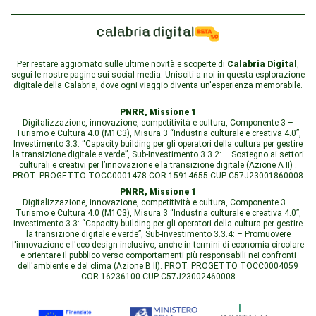
Per restare aggiornato sulle ultime novità e scoperte di
Calabria Digital
,
segui le nostre pagine sui social media. Unisciti a noi in questa esplorazione
digitale della Calabria, dove ogni viaggio diventa un'esperienza memorabile.
PNRR, Missione 1
Digitalizzazione, innovazione, competitività e cultura, Componente 3 –
Turismo e Cultura 4.0 (M1C3), Misura 3 “Industria culturale e creativa 4.0”,
Investimento 3.3: “Capacity building per gli operatori della cultura per gestire
la transizione digitale e verde”, Sub-Investimento 3.3.2: – Sostegno ai settori
culturali e creativi per l’innovazione e la transizione digitale (Azione A II) .
PROT. PROGETTO TOCC0001478 COR 15914655 CUP C57J23001860008
PNRR, Missione 1
Digitalizzazione, innovazione, competitività e cultura, Componente 3 –
Turismo e Cultura 4.0 (M1C3), Misura 3 “Industria culturale e creativa 4.0”,
Investimento 3.3: “Capacity building per gli operatori della cultura per gestire
la transizione digitale e verde”, Sub-Investimento 3.3.4: – Promuovere
l'innovazione e l'eco-design inclusivo, anche in termini di economia circolare
e orientare il pubblico verso comportamenti più responsabili nei confronti
dell'ambiente e del clima (Azione B II). PROT. PROGETTO TOCC0004059
COR 16236100 CUP C57J23002460008