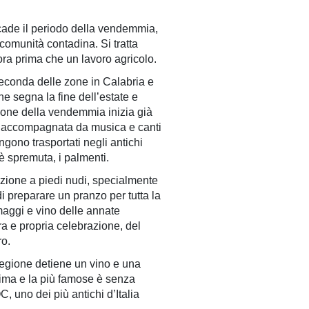
e cade il periodo della vendemmia,
omunità contadina. Si tratta
ncora prima che un lavoro agricolo.
econda delle zone in Calabria e
 segna la fine dell’estate e
izione della vendemmia inizia già
o, accompagnata da musica e canti
engono trasportati negli antichi
oè spremuta, i palmenti.
izione a piedi nudi, specialmente
di preparare un pranzo per tutta la
maggi e vino delle annate
a e propria celebrazione, del
ro.
regione detiene un vino e una
rima e la più famose è senza
 uno dei più antichi d’Italia