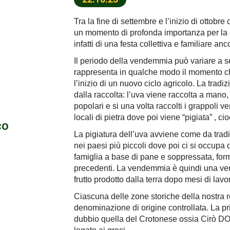
Tra la fine di settembre e l’inizio di ottobr
un momento di profonda importanza per la c
infatti di una festa collettiva e familiare a
Il periodo della vendemmia può variare a s
rappresenta in qualche modo il momento che
l’inizio di un nuovo ciclo agricolo. La trad
dalla raccolta: l’uva viene raccolta a man
popolari e si una volta raccolti i grappoli v
locali di pietra dove poi viene “pigiata” , ci
co
La pigiatura dell’uva avviene come da trad
nei paesi più piccoli dove poi ci si occupa 
famiglia a base di pane e soppressata, for
precedenti. La vendemmia è quindi una ver
frutto prodotto dalla terra dopo mesi di lavo
Ciascuna delle zone storiche della nostra 
denominazione di origine controllata. La p
dubbio quella del Crotonese ossia Cirò DOC,