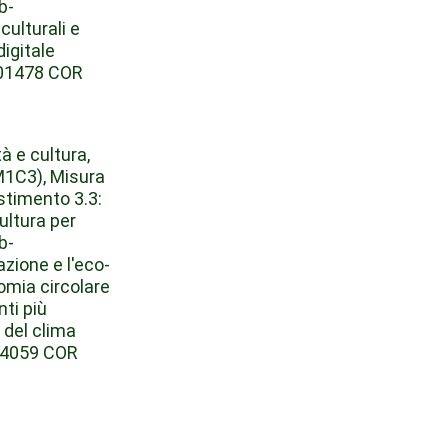
b-
culturali e
digitale
001478 COR
à e cultura,
M1C3), Misura
estimento 3.3:
cultura per
b-
zione e l'eco-
omia circolare
ti più
 del clima
04059 COR