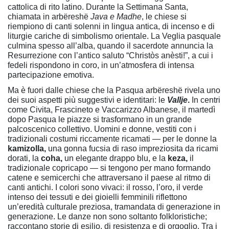
cattolica di rito latino. Durante la Settimana Santa,
chiamata in arbëreshë
Java e Madhe
, le chiese si
riempiono di canti solenni in lingua antica, di incenso e di
liturgie cariche di simbolismo orientale. La Veglia pasquale
culmina spesso all’alba, quando il sacerdote annuncia la
Resurrezione con l’antico saluto “Christòs anèsti!”, a cui i
fedeli rispondono in coro, in un’atmosfera di intensa
partecipazione emotiva.
Ma è fuori dalle chiese che la Pasqua arbëreshë rivela uno
dei suoi aspetti più suggestivi e identitari: le
Vallje
.
In centri
come Civita, Frascineto e Vaccarizzo Albanese, il martedì
dopo Pasqua le piazze si trasformano in un grande
palcoscenico collettivo. Uomini e donne, vestiti con i
tradizionali costumi riccamente ricamati — per le donne la
kamizolla,
una gonna fucsia di raso impreziosita da ricami
dorati, la
coha,
un elegante drappo blu, e la
keza,
il
tradizionale copricapo — si tengono per mano formando
catene e semicerchi che attraversano il paese al ritmo di
canti antichi. I colori sono vivaci: il rosso, l’oro, il verde
intenso dei tessuti e dei gioielli femminili riflettono
un’eredità culturale preziosa, tramandata di generazione in
generazione. Le danze non sono soltanto folkloristiche;
raccontano storie di esilio, di resistenza e di orgoglio. Tra i