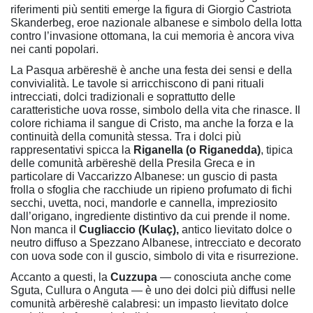
riferimenti più sentiti emerge la figura di Giorgio Castriota
Skanderbeg, eroe nazionale albanese e simbolo della lotta
contro l’invasione ottomana, la cui memoria è ancora viva
nei canti popolari.
La Pasqua arbëreshë è anche una festa dei sensi e della
convivialità. Le tavole si arricchiscono di pani rituali
intrecciati, dolci tradizionali e soprattutto delle
caratteristiche uova rosse, simbolo della vita che rinasce. Il
colore richiama il sangue di Cristo, ma anche la forza e la
continuità della comunità stessa. Tra i dolci più
rappresentativi spicca la
Riganella (o Riganedda)
, tipica
delle comunità arbëreshë della Presila Greca e in
particolare di Vaccarizzo Albanese: un guscio di pasta
frolla o sfoglia che racchiude un ripieno profumato di fichi
secchi, uvetta, noci, mandorle e cannella, impreziosito
dall’origano, ingrediente distintivo da cui prende il nome.
Non manca il
Cugliaccio (Kulaç),
antico lievitato dolce o
neutro diffuso a Spezzano Albanese, intrecciato e decorato
con uova sode con il guscio, simbolo di vita e risurrezione.
Accanto a questi, la
Cuzzupa
— conosciuta anche come
Sguta, Cullura o Anguta — è uno dei dolci più diffusi nelle
comunità arbëreshë calabresi: un impasto lievitato dolce