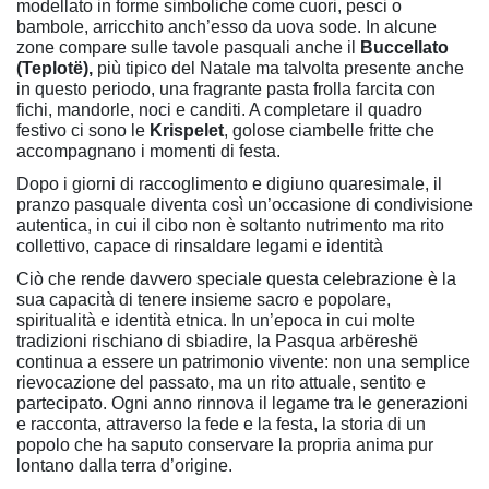
modellato in forme simboliche come cuori, pesci o
bambole, arricchito anch’esso da uova sode. In alcune
zone compare sulle tavole pasquali anche il
Buccellato
(Teplotë),
più tipico del Natale ma talvolta presente anche
in questo periodo, una fragrante pasta frolla farcita con
fichi, mandorle, noci e canditi. A completare il quadro
festivo ci sono le
Krispelet
, golose ciambelle fritte che
accompagnano i momenti di festa.
Dopo i giorni di raccoglimento e digiuno quaresimale, il
pranzo pasquale diventa così un’occasione di condivisione
autentica, in cui il cibo non è soltanto nutrimento ma rito
collettivo, capace di rinsaldare legami e identità
Ciò che rende davvero speciale questa celebrazione è la
sua capacità di tenere insieme sacro e popolare,
spiritualità e identità etnica. In un’epoca in cui molte
tradizioni rischiano di sbiadire, la Pasqua arbëreshë
continua a essere un patrimonio vivente: non una semplice
rievocazione del passato, ma un rito attuale, sentito e
partecipato. Ogni anno rinnova il legame tra le generazioni
e racconta, attraverso la fede e la festa, la storia di un
popolo che ha saputo conservare la propria anima pur
lontano dalla terra d’origine.