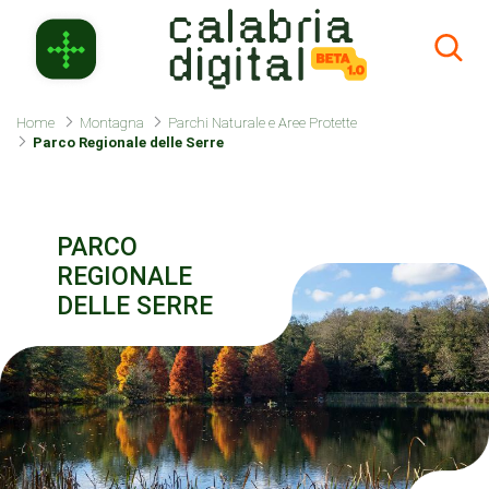
Skip to Main Content
Home
Montagna
Parchi Naturale e Aree Protette
Parco Regionale delle Serre
PARCO
REGIONALE
DELLE SERRE