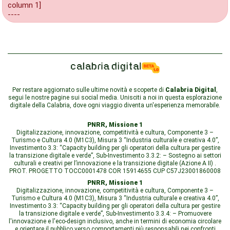
column 1]
----
Per restare aggiornato sulle ultime novità e scoperte di
Calabria Digital
,
segui le nostre pagine sui social media. Unisciti a noi in questa esplorazione
digitale della Calabria, dove ogni viaggio diventa un'esperienza memorabile.
PNRR, Missione 1
Digitalizzazione, innovazione, competitività e cultura, Componente 3 –
Turismo e Cultura 4.0 (M1C3), Misura 3 “Industria culturale e creativa 4.0”,
Investimento 3.3: “Capacity building per gli operatori della cultura per gestire
la transizione digitale e verde”, Sub-Investimento 3.3.2: – Sostegno ai settori
culturali e creativi per l’innovazione e la transizione digitale (Azione A II) .
PROT. PROGETTO TOCC0001478 COR 15914655 CUP C57J23001860008
PNRR, Missione 1
Digitalizzazione, innovazione, competitività e cultura, Componente 3 –
Turismo e Cultura 4.0 (M1C3), Misura 3 “Industria culturale e creativa 4.0”,
Investimento 3.3: “Capacity building per gli operatori della cultura per gestire
la transizione digitale e verde”, Sub-Investimento 3.3.4: – Promuovere
l'innovazione e l'eco-design inclusivo, anche in termini di economia circolare
e orientare il pubblico verso comportamenti più responsabili nei confronti