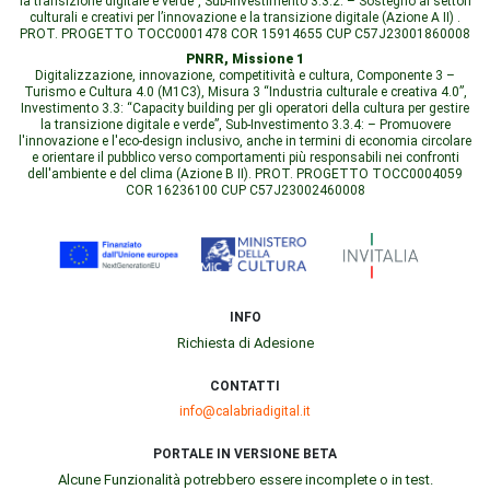
la transizione digitale e verde”, Sub-Investimento 3.3.2: – Sostegno ai settori
culturali e creativi per l’innovazione e la transizione digitale (Azione A II) .
PROT. PROGETTO TOCC0001478 COR 15914655 CUP C57J23001860008
PNRR, Missione 1
Digitalizzazione, innovazione, competitività e cultura, Componente 3 –
Turismo e Cultura 4.0 (M1C3), Misura 3 “Industria culturale e creativa 4.0”,
Investimento 3.3: “Capacity building per gli operatori della cultura per gestire
la transizione digitale e verde”, Sub-Investimento 3.3.4: – Promuovere
l'innovazione e l'eco-design inclusivo, anche in termini di economia circolare
e orientare il pubblico verso comportamenti più responsabili nei confronti
dell'ambiente e del clima (Azione B II). PROT. PROGETTO TOCC0004059
COR 16236100 CUP C57J23002460008
INFO
Richiesta di Adesione
CONTATTI
info@calabriadigital.it
PORTALE IN VERSIONE BETA
Alcune Funzionalità potrebbero essere incomplete o in test.