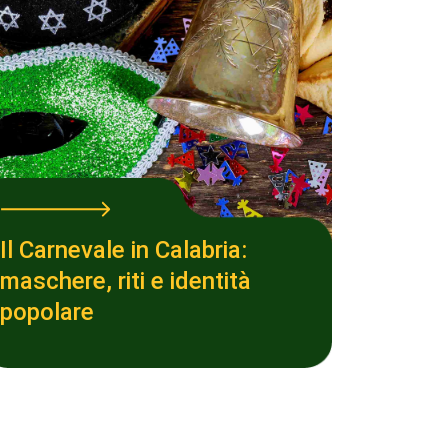
Il Carnevale in Calabria:
maschere, riti e identità
popolare