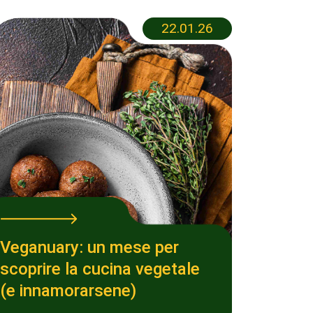
22.01.26
Veganuary: un mese per
scoprire la cucina vegetale
(e innamorarsene)