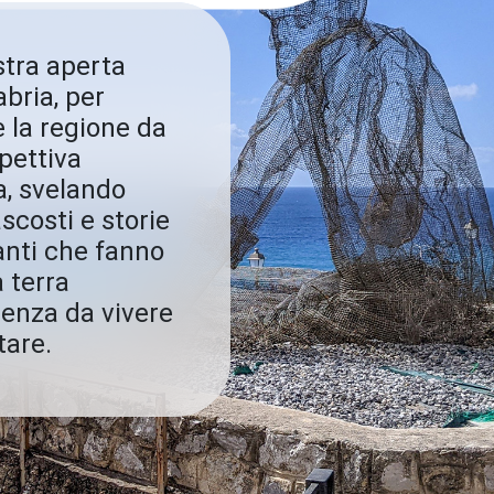
stra aperta
abria, per
e la regione da
pettiva
a, svelando
scosti e storie
anti che fanno
 terra
ienza da vivere
tare.