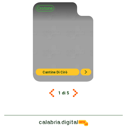
Crotone
Cantine Di Cirò
1 di 5