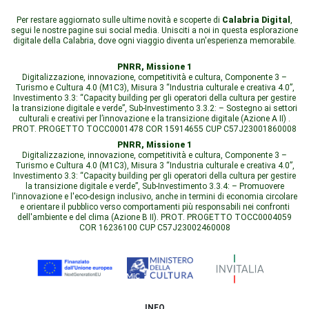
Per restare aggiornato sulle ultime novità e scoperte di
Calabria Digital
,
segui le nostre pagine sui social media. Unisciti a noi in questa esplorazione
digitale della Calabria, dove ogni viaggio diventa un'esperienza memorabile.
PNRR, Missione 1
Digitalizzazione, innovazione, competitività e cultura, Componente 3 –
Turismo e Cultura 4.0 (M1C3), Misura 3 “Industria culturale e creativa 4.0”,
Investimento 3.3: “Capacity building per gli operatori della cultura per gestire
la transizione digitale e verde”, Sub-Investimento 3.3.2: – Sostegno ai settori
culturali e creativi per l’innovazione e la transizione digitale (Azione A II) .
PROT. PROGETTO TOCC0001478 COR 15914655 CUP C57J23001860008
PNRR, Missione 1
Digitalizzazione, innovazione, competitività e cultura, Componente 3 –
Turismo e Cultura 4.0 (M1C3), Misura 3 “Industria culturale e creativa 4.0”,
Investimento 3.3: “Capacity building per gli operatori della cultura per gestire
la transizione digitale e verde”, Sub-Investimento 3.3.4: – Promuovere
l'innovazione e l'eco-design inclusivo, anche in termini di economia circolare
e orientare il pubblico verso comportamenti più responsabili nei confronti
dell'ambiente e del clima (Azione B II). PROT. PROGETTO TOCC0004059
COR 16236100 CUP C57J23002460008
INFO