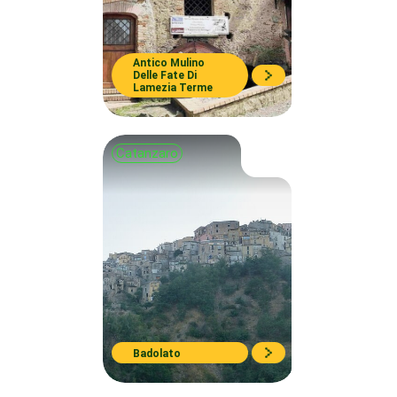
Antico Mulino
Delle Fate Di
Lamezia Terme
Catanzaro
Badolato