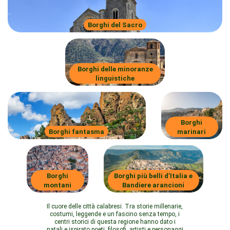
Borghi del Sacro
Borghi delle minoranze
linguistiche
Borghi
Borghi fantasma
marinari
Borghi
Borghi più belli d’Italia e
montani
Bandiere arancioni
Il cuore delle città calabresi. Tra storie millenarie,
costumi, leggende e un fascino senza tempo, i
centri storici di questa regione hanno dato i
natali e ispirato poeti, filosofi, artisti e personaggi