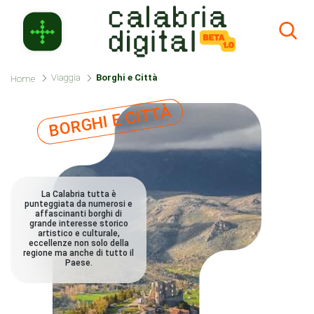
Zum Hauptinhalt springen
Viaggia
Borghi e Città
Home
BORGHI E CITTÀ
La Calabria tutta è
punteggiata da numerosi e
affascinanti borghi di
grande interesse storico
artistico e culturale,
eccellenze non solo della
regione ma anche di tutto il
Paese.