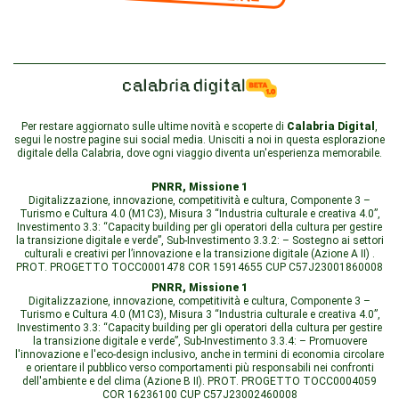
Per restare aggiornato sulle ultime novità e scoperte di
Calabria Digital
,
segui le nostre pagine sui social media. Unisciti a noi in questa esplorazione
digitale della Calabria, dove ogni viaggio diventa un'esperienza memorabile.
PNRR, Missione 1
Digitalizzazione, innovazione, competitività e cultura, Componente 3 –
Turismo e Cultura 4.0 (M1C3), Misura 3 “Industria culturale e creativa 4.0”,
Investimento 3.3: “Capacity building per gli operatori della cultura per gestire
la transizione digitale e verde”, Sub-Investimento 3.3.2: – Sostegno ai settori
culturali e creativi per l’innovazione e la transizione digitale (Azione A II) .
PROT. PROGETTO TOCC0001478 COR 15914655 CUP C57J23001860008
PNRR, Missione 1
Digitalizzazione, innovazione, competitività e cultura, Componente 3 –
Turismo e Cultura 4.0 (M1C3), Misura 3 “Industria culturale e creativa 4.0”,
Investimento 3.3: “Capacity building per gli operatori della cultura per gestire
la transizione digitale e verde”, Sub-Investimento 3.3.4: – Promuovere
l'innovazione e l'eco-design inclusivo, anche in termini di economia circolare
e orientare il pubblico verso comportamenti più responsabili nei confronti
dell'ambiente e del clima (Azione B II). PROT. PROGETTO TOCC0004059
COR 16236100 CUP C57J23002460008