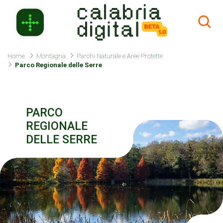
Skip to Main Content
Home
Montagna
Parchi Naturale e Aree Protette
Parco Regionale delle Serre
PARCO
REGIONALE
DELLE SERRE