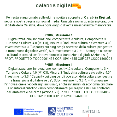
Per restare aggiornato sulle ultime novità e scoperte di
Calabria Digital
,
segui le nostre pagine sui social media. Unisciti a noi in questa esplorazione
digitale della Calabria, dove ogni viaggio diventa un'esperienza memorabile.
PNRR, Missione 1
Digitalizzazione, innovazione, competitività e cultura, Componente 3 –
Turismo e Cultura 4.0 (M1C3), Misura 3 “Industria culturale e creativa 4.0”,
Investimento 3.3: “Capacity building per gli operatori della cultura per gestire
la transizione digitale e verde”, Sub-Investimento 3.3.2: – Sostegno ai settori
culturali e creativi per l’innovazione e la transizione digitale (Azione A II) .
PROT. PROGETTO TOCC0001478 COR 15914655 CUP C57J23001860008
PNRR, Missione 1
Digitalizzazione, innovazione, competitività e cultura, Componente 3 –
Turismo e Cultura 4.0 (M1C3), Misura 3 “Industria culturale e creativa 4.0”,
Investimento 3.3: “Capacity building per gli operatori della cultura per gestire
la transizione digitale e verde”, Sub-Investimento 3.3.4: – Promuovere
l'innovazione e l'eco-design inclusivo, anche in termini di economia circolare
e orientare il pubblico verso comportamenti più responsabili nei confronti
dell'ambiente e del clima (Azione B II). PROT. PROGETTO TOCC0004059
COR 16236100 CUP C57J23002460008