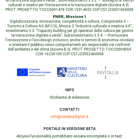
la transizione digitale e verde”, Sub-Investimento 3.3.2: – Sostegno ai settori
culturali e creativi per l’innovazione e la transizione digitale (Azione A II) .
PROT. PROGETTO TOCC0001478 COR 15914655 CUP C57J23001860008
PNRR, Missione 1
Digitalizzazione, innovazione, competitività e cultura, Componente 3 –
Turismo e Cultura 4.0 (M1C3), Misura 3 “Industria culturale e creativa 4.0”,
Investimento 3.3: “Capacity building per gli operatori della cultura per gestire
la transizione digitale e verde”, Sub-Investimento 3.3.4: – Promuovere
l'innovazione e l'eco-design inclusivo, anche in termini di economia circolare
e orientare il pubblico verso comportamenti più responsabili nei confronti
dell'ambiente e del clima (Azione B II). PROT. PROGETTO TOCC0004059
COR 16236100 CUP C57J23002460008
INFO
Richiesta di Adesione
CONTATTI
info@calabriadigital.it
PORTALE IN VERSIONE BETA
Alcune Funzionalità potrebbero essere incomplete o in test.