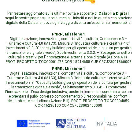
Per restare aggiornato sulle ultime novità e scoperte di
Calabria Digital
,
segui le nostre pagine sui social media. Unisciti a noi in questa esplorazione
digitale della Calabria, dove ogni viaggio diventa un'esperienza memorabile.
PNRR, Missione 1
Digitalizzazione, innovazione, competitività e cultura, Componente 3 –
Turismo e Cultura 4.0 (M1C3), Misura 3 “Industria culturale e creativa 4.0”,
Investimento 3.3: “Capacity building per gli operatori della cultura per gestire
la transizione digitale e verde”, Sub-Investimento 3.3.2: – Sostegno ai settori
culturali e creativi per l’innovazione e la transizione digitale (Azione A II) .
PROT. PROGETTO TOCC0001478 COR 15914655 CUP C57J23001860008
PNRR, Missione 1
Digitalizzazione, innovazione, competitività e cultura, Componente 3 –
Turismo e Cultura 4.0 (M1C3), Misura 3 “Industria culturale e creativa 4.0”,
Investimento 3.3: “Capacity building per gli operatori della cultura per gestire
la transizione digitale e verde”, Sub-Investimento 3.3.4: – Promuovere
l'innovazione e l'eco-design inclusivo, anche in termini di economia circolare
e orientare il pubblico verso comportamenti più responsabili nei confronti
dell'ambiente e del clima (Azione B II). PROT. PROGETTO TOCC0004059
COR 16236100 CUP C57J23002460008