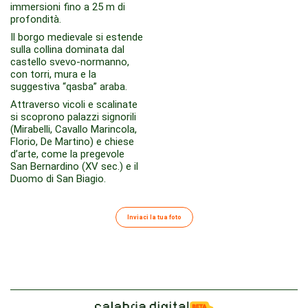
immersioni fino a 25 m di
profondità.
Il borgo medievale si estende
sulla collina dominata dal
castello svevo-normanno,
con torri, mura e la
suggestiva “qasba” araba.
Attraverso vicoli e scalinate
si scoprono palazzi signorili
(Mirabelli, Cavallo Marincola,
Florio, De Martino) e chiese
d’arte, come la pregevole
San Bernardino (XV sec.) e il
Duomo di San Biagio.
Inviaci la tua foto