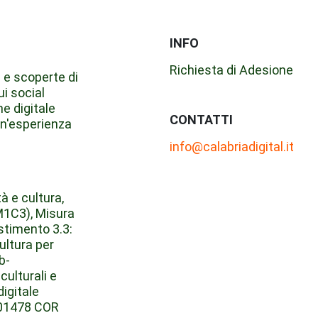
INFO
Richiesta di Adesione
 e scoperte di
ui social
ne digitale
CONTATTI
un'esperienza
info@calabriadigital.it
à e cultura,
M1C3), Misura
estimento 3.3:
cultura per
b-
culturali e
digitale
001478 COR