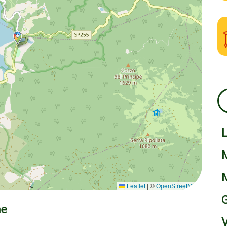
Leaflet
|
©
OpenStreetMap
ne