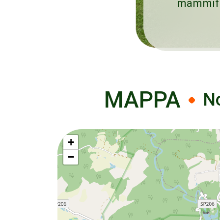
mammifer
MAPPA
No
+
−