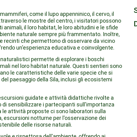
ammiferi, come il lupo appenninico, il cervo, il
Attraverso le mostre del centro, i visitatori possono
nimali, il loro habitat, le loro abitudini e le sfide
biente naturale sempre più frammentato. Inoltre,
 e recinti che permettono di osservare da vicino
ffrendo un'esperienza educativa e coinvolgente.
i naturalistici permette di esplorare i boschi
mali nel loro habitat naturale. Questi sentieri sono
rano le caratteristiche delle varie specie che si
del paesaggio della Sila, inclusi gli ecosistemi
cursioni guidate e attività didattiche rivolte a
o di sensibilizzare i partecipanti sull'importanza
 le attività proposte ci sono laboratori sulla
ca, escursioni notturne per l'osservazione dei
nibile delle risorse naturali.
ole e rispettosa dell'ambiente, offrendo ai