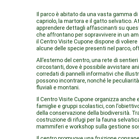
Il parco è abitato da una vasta gamma di m
capriolo, la martora e il gatto selvatico. 
apprendere dettagli affascinanti su questi a
che affrontano per sopravvivere in un am
il Centro Visite Cupone dispone di voliere
alcune delle specie presenti nel parco, o
All'esterno del centro, una rete di sentier
circostanti, dove è possibile avvistare ani
corredati di pannelli informativi che illust
possono incontrare, nonché le peculiarità 
fluviali e montani.
Il Centro Visite Cupone organizza anche es
famiglie e gruppi scolastici, con l'obiettiv
della conservazione della biodiversità. Tra
costruzione di rifugi per la fauna selvati
mammiferi e workshop sulla gestione soste
Il centro promuove una fruizione consapev