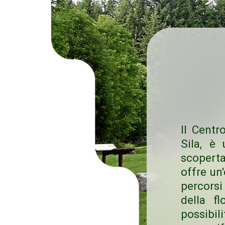
Il Centr
Sila, è
scoperta
offre un
percorsi
della fl
possibil