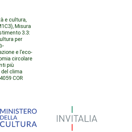
à e cultura,
M1C3), Misura
estimento 3.3:
cultura per
b-
zione e l'eco-
omia circolare
ti più
 del clima
04059 COR