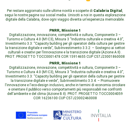
Per restare aggiornato sulle ultime novità e scoperte di
Calabria Digital
,
segui le nostre pagine sui social media. Unisciti a noi in questa esplorazione
digitale della Calabria, dove ogni viaggio diventa un'esperienza memorabile.
PNRR, Missione 1
Digitalizzazione, innovazione, competitività e cultura, Componente 3 –
Turismo e Cultura 4.0 (M1C3), Misura 3 “Industria culturale e creativa 4.0”,
Investimento 3.3: “Capacity building per gli operatori della cultura per gestire
la transizione digitale e verde”, Sub-Investimento 3.3.2: – Sostegno ai settori
culturali e creativi per l’innovazione e la transizione digitale (Azione A II) .
PROT. PROGETTO TOCC0001478 COR 15914655 CUP C57J23001860008
PNRR, Missione 1
Digitalizzazione, innovazione, competitività e cultura, Componente 3 –
Turismo e Cultura 4.0 (M1C3), Misura 3 “Industria culturale e creativa 4.0”,
Investimento 3.3: “Capacity building per gli operatori della cultura per gestire
la transizione digitale e verde”, Sub-Investimento 3.3.4: – Promuovere
l'innovazione e l'eco-design inclusivo, anche in termini di economia circolare
e orientare il pubblico verso comportamenti più responsabili nei confronti
dell'ambiente e del clima (Azione B II). PROT. PROGETTO TOCC0004059
COR 16236100 CUP C57J23002460008