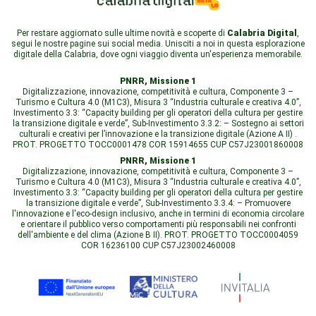
Per restare aggiornato sulle ultime novità e scoperte di
Calabria Digital
,
segui le nostre pagine sui social media. Unisciti a noi in questa esplorazione
digitale della Calabria, dove ogni viaggio diventa un'esperienza memorabile.
PNRR, Missione 1
Digitalizzazione, innovazione, competitività e cultura, Componente 3 –
Turismo e Cultura 4.0 (M1C3), Misura 3 “Industria culturale e creativa 4.0”,
Investimento 3.3: “Capacity building per gli operatori della cultura per gestire
la transizione digitale e verde”, Sub-Investimento 3.3.2: – Sostegno ai settori
culturali e creativi per l’innovazione e la transizione digitale (Azione A II) .
PROT. PROGETTO TOCC0001478 COR 15914655 CUP C57J23001860008
PNRR, Missione 1
Digitalizzazione, innovazione, competitività e cultura, Componente 3 –
Turismo e Cultura 4.0 (M1C3), Misura 3 “Industria culturale e creativa 4.0”,
Investimento 3.3: “Capacity building per gli operatori della cultura per gestire
la transizione digitale e verde”, Sub-Investimento 3.3.4: – Promuovere
l'innovazione e l'eco-design inclusivo, anche in termini di economia circolare
e orientare il pubblico verso comportamenti più responsabili nei confronti
dell'ambiente e del clima (Azione B II). PROT. PROGETTO TOCC0004059
COR 16236100 CUP C57J23002460008